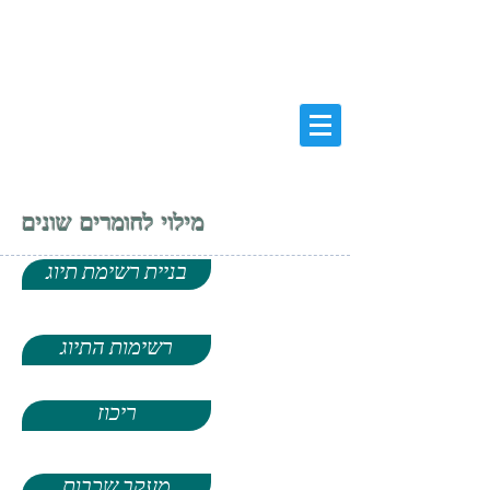
ASH RAND ENGINEERING LTD
ENGINEERS AND CONSULTANTS
א.ש. רנד הנדסה בע''מ
מהנדסים
ויועצים
בהנדסה אזרחית
ניהול, בקרה
, תכנון
מילוי לחומרים שונים
בניית רשימת תיוג
רשימות התיוג
ריכוז
מעקב שכבות