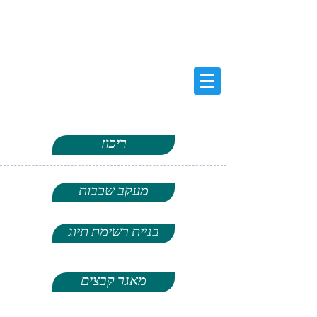
ASH RAND ENGINEERING LTD
ENGINEERS AND CONSULTANTS
א.ש. רנד הנדסה בע''מ
מהנדסים
ויועצים
בהנדסה אזרחית
ניהול, בקרה
, תכנון
ריכוז
מעקב שכבות
בניית רשימת תיוג
מאגר קבצים