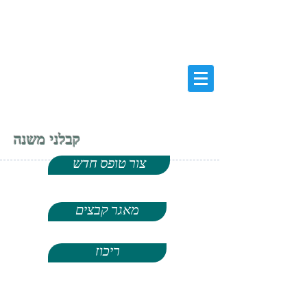
ASH RAND ENGINEERING LTD
ENGINEERS AND CONSULTANTS
א.ש. רנד הנדסה בע''מ
מהנדסים
ויועצים
בהנדסה אזרחית
ניהול, בקרה
, תכנון
קבלני משנה
צור טופס חדש
מאגר קבצים
ריכוז